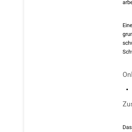
arbe
Eine
grun
schw
Sch
On
Zus
Das