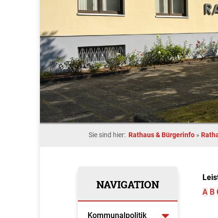
Sie sind hier:
Rathaus & Bürgerinfo
»
Rath
Leis
NAVIGATION
A
B
Kommunalpolitik