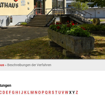
aus
»
Beschreibungen der Verfahren
tungen
C
D
E
F
G
H
I
J
K
L
M
N
O
P
Q
R
S
T
U
V
W
X
Y
Z