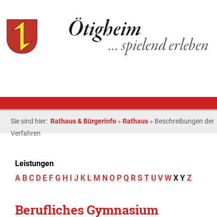
Sie sind hier:
Rathaus & Bürgerinfo
»
Rathaus
»
Beschreibungen der
Verfahren
Leistungen
A
B
C
D
E
F
G
H
I
J
K
L
M
N
O
P
Q
R
S
T
U
V
W
X
Y
Z
Berufliches Gymnasium