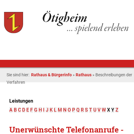
Sie sind hier:
Rathaus & Bürgerinfo
»
Rathaus
»
Beschreibungen der
Verfahren
Leistungen
A
B
C
D
E
F
G
H
I
J
K
L
M
N
O
P
Q
R
S
T
U
V
W
X
Y
Z
Unerwünschte Telefonanrufe -