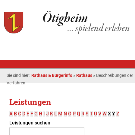
Sie sind hier:
Rathaus & Bürgerinfo
»
Rathaus
»
Beschreibungen der
Verfahren
Leistungen
A
B
C
D
E
F
G
H
I
J
K
L
M
N
O
P
Q
R
S
T
U
V
W
X
Y
Z
Leistungen suchen