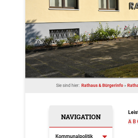
Sie sind hier:
Rathaus & Bürgerinfo
»
Rath
Leis
NAVIGATION
A
B
Kommunalpolitik