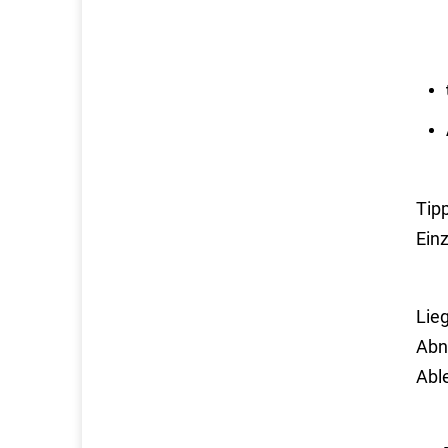
Tip
Einz
Lieg
Abn
Abl