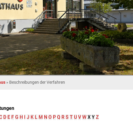
aus
»
Beschreibungen der Verfahren
tungen
C
D
E
F
G
H
I
J
K
L
M
N
O
P
Q
R
S
T
U
V
W
X
Y
Z