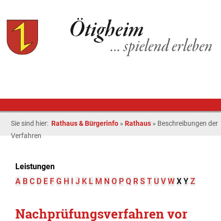
Sie sind hier:
Rathaus & Bürgerinfo
»
Rathaus
»
Beschreibungen der
Verfahren
Leistungen
A
B
C
D
E
F
G
H
I
J
K
L
M
N
O
P
Q
R
S
T
U
V
W
X
Y
Z
Nachprüfungsverfahren vor