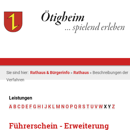
Sie sind hier:
Rathaus & Bürgerinfo
»
Rathaus
»
Beschreibungen der
Verfahren
Leistungen
A
B
C
D
E
F
G
H
I
J
K
L
M
N
O
P
Q
R
S
T
U
V
W
X
Y
Z
Führerschein - Erweiterung