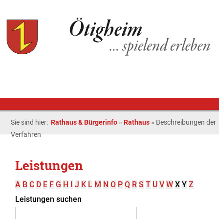
Sie sind hier:
Rathaus & Bürgerinfo
»
Rathaus
»
Beschreibungen der
Verfahren
Leistungen
A
B
C
D
E
F
G
H
I
J
K
L
M
N
O
P
Q
R
S
T
U
V
W
X
Y
Z
Leistungen suchen