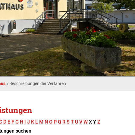
aus
»
Beschreibungen der Verfahren
istungen
C
D
E
F
G
H
I
J
K
L
M
N
O
P
Q
R
S
T
U
V
W
X
Y
Z
tungen suchen