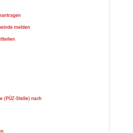
eantragen
meinde melden
tteilen
e (PÜZ-Stelle) nach
en