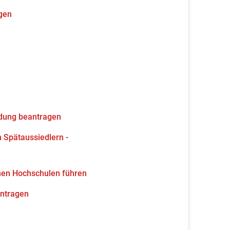
gen
ldung beantragen
 Spätaussiedlern -
hen Hochschulen führen
antragen