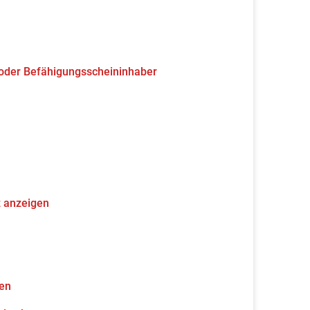
 oder Befähigungsscheininhaber
z anzeigen
gen