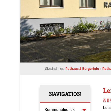
Sie sind hier:
Rathaus & Bürgerinfo
»
Rath
Le
NAVIGATION
A
B
Leis
Kommunalpolitik