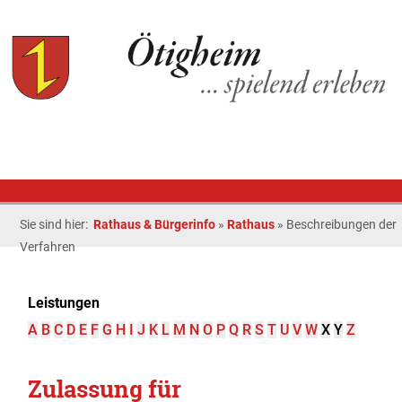
Sie sind hier:
Rathaus & Bürgerinfo
»
Rathaus
»
Beschreibungen der
Verfahren
Leistungen
A
B
C
D
E
F
G
H
I
J
K
L
M
N
O
P
Q
R
S
T
U
V
W
X
Y
Z
Zulassung für