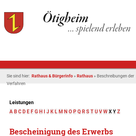
Sie sind hier:
Rathaus & Bürgerinfo
»
Rathaus
»
Beschreibungen der
Verfahren
Leistungen
A
B
C
D
E
F
G
H
I
J
K
L
M
N
O
P
Q
R
S
T
U
V
W
X
Y
Z
Bescheinigung des Erwerbs