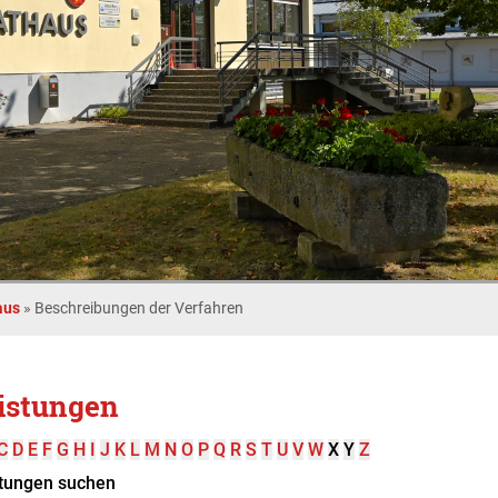
aus
»
Beschreibungen der Verfahren
istungen
C
D
E
F
G
H
I
J
K
L
M
N
O
P
Q
R
S
T
U
V
W
X
Y
Z
tungen suchen