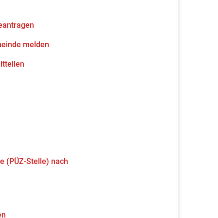
eantragen
meinde melden
tteilen
e (PÜZ-Stelle) nach
en