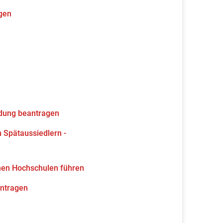
gen
ldung beantragen
 Spätaussiedlern -
hen Hochschulen führen
antragen