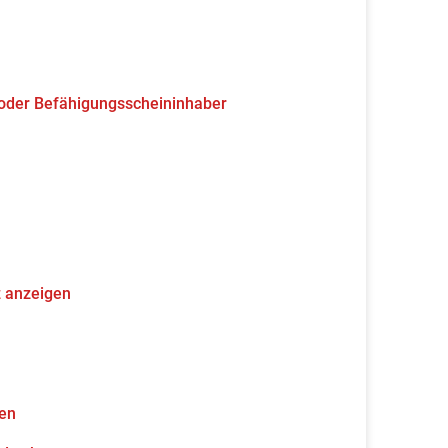
 oder Befähigungsscheininhaber
z anzeigen
gen