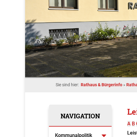
Sie sind hier:
Rathaus & Bürgerinfo
»
Rath
Le
NAVIGATION
A
B
Leis
Kommunalpolitik