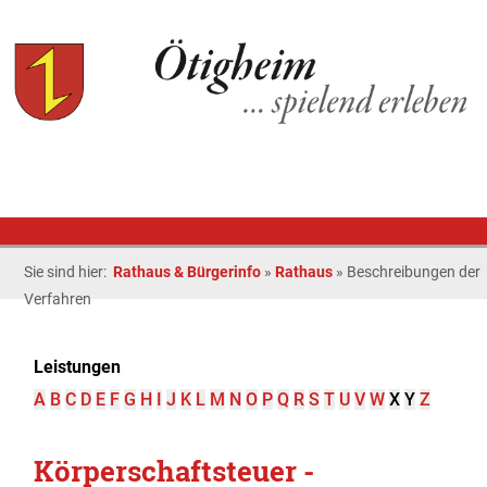
Sie sind hier:
Rathaus & Bürgerinfo
»
Rathaus
»
Beschreibungen der
Verfahren
Leistungen
A
B
C
D
E
F
G
H
I
J
K
L
M
N
O
P
Q
R
S
T
U
V
W
X
Y
Z
Körperschaftsteuer -