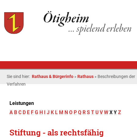
Sie sind hier:
Rathaus & Bürgerinfo
»
Rathaus
»
Beschreibungen der
Verfahren
Leistungen
A
B
C
D
E
F
G
H
I
J
K
L
M
N
O
P
Q
R
S
T
U
V
W
X
Y
Z
Stiftung - als rechtsfähig