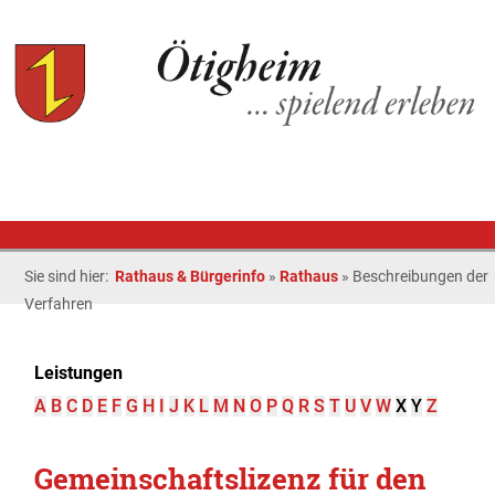
Sie sind hier:
Rathaus & Bürgerinfo
»
Rathaus
»
Beschreibungen der
Verfahren
Leistungen
A
B
C
D
E
F
G
H
I
J
K
L
M
N
O
P
Q
R
S
T
U
V
W
X
Y
Z
Gemeinschaftslizenz für den