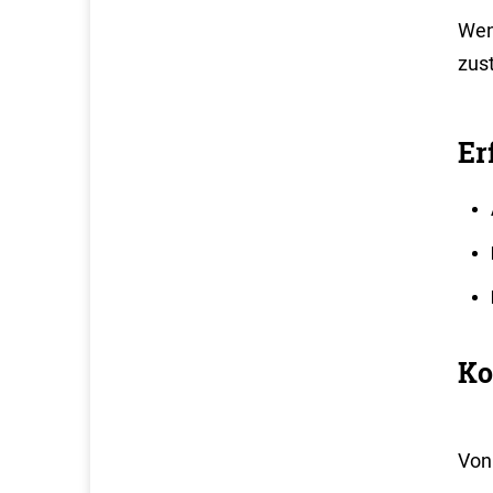
Wend
zus
Er
Ko
Von