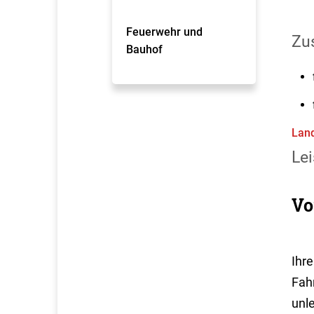
Feuerwehr und
Zus
Bauhof
Land
Lei
Vo
Ihr
Fah
unle