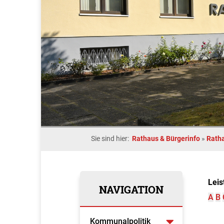
Sie sind hier:
Rathaus & Bürgerinfo
»
Rath
Leis
NAVIGATION
A
B
Kommunalpolitik