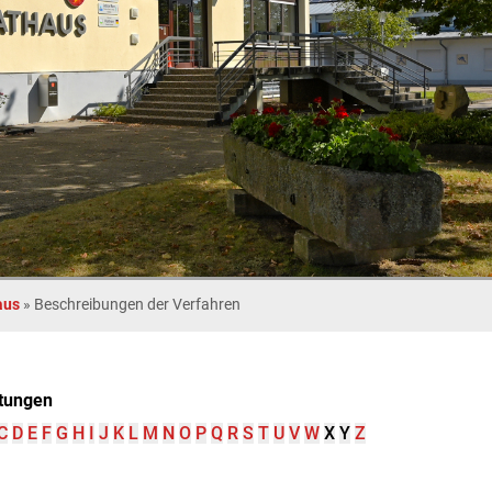
aus
»
Beschreibungen der Verfahren
tungen
C
D
E
F
G
H
I
J
K
L
M
N
O
P
Q
R
S
T
U
V
W
X
Y
Z