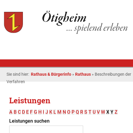
Sie sind hier:
Rathaus & Bürgerinfo
»
Rathaus
»
Beschreibungen der
Verfahren
Leistungen
A
B
C
D
E
F
G
H
I
J
K
L
M
N
O
P
Q
R
S
T
U
V
W
X
Y
Z
Leistungen suchen