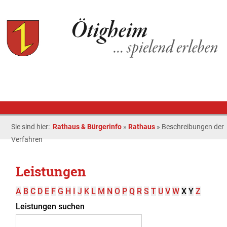
Sie sind hier:
Rathaus & Bürgerinfo
»
Rathaus
»
Beschreibungen der
Verfahren
Leistungen
A
B
C
D
E
F
G
H
I
J
K
L
M
N
O
P
Q
R
S
T
U
V
W
X
Y
Z
Leistungen suchen