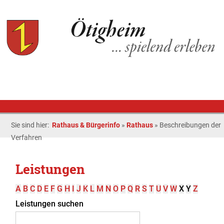
Sie sind hier:
Rathaus & Bürgerinfo
»
Rathaus
»
Beschreibungen der
Verfahren
Leistungen
A
B
C
D
E
F
G
H
I
J
K
L
M
N
O
P
Q
R
S
T
U
V
W
X
Y
Z
Leistungen suchen