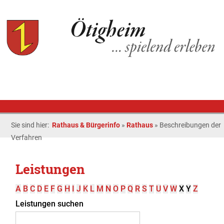
Sie sind hier:
Rathaus & Bürgerinfo
»
Rathaus
»
Beschreibungen der
Verfahren
Leistungen
A
B
C
D
E
F
G
H
I
J
K
L
M
N
O
P
Q
R
S
T
U
V
W
X
Y
Z
Leistungen suchen