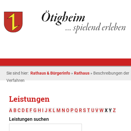
Sie sind hier:
Rathaus & Bürgerinfo
»
Rathaus
»
Beschreibungen der
Verfahren
Leistungen
A
B
C
D
E
F
G
H
I
J
K
L
M
N
O
P
Q
R
S
T
U
V
W
X
Y
Z
Leistungen suchen