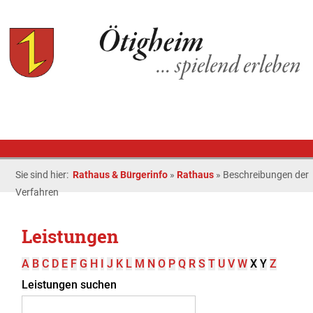
Sie sind hier:
Rathaus & Bürgerinfo
»
Rathaus
»
Beschreibungen der
Verfahren
Leistungen
A
B
C
D
E
F
G
H
I
J
K
L
M
N
O
P
Q
R
S
T
U
V
W
X
Y
Z
Leistungen suchen