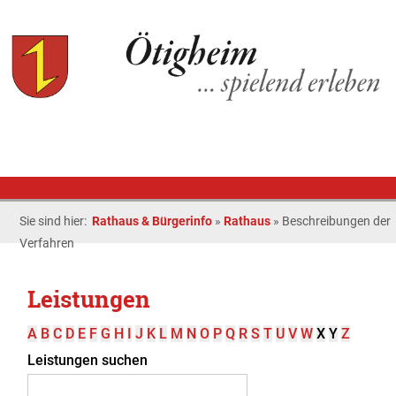
Sie sind hier:
Rathaus & Bürgerinfo
»
Rathaus
»
Beschreibungen der
Verfahren
Leistungen
A
B
C
D
E
F
G
H
I
J
K
L
M
N
O
P
Q
R
S
T
U
V
W
X
Y
Z
Leistungen suchen