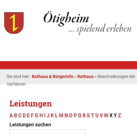
Sie sind hier:
Rathaus & Bürgerinfo
»
Rathaus
»
Beschreibungen der
Verfahren
Leistungen
A
B
C
D
E
F
G
H
I
J
K
L
M
N
O
P
Q
R
S
T
U
V
W
X
Y
Z
Leistungen suchen