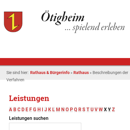
Sie sind hier:
Rathaus & Bürgerinfo
»
Rathaus
»
Beschreibungen der
Verfahren
Leistungen
A
B
C
D
E
F
G
H
I
J
K
L
M
N
O
P
Q
R
S
T
U
V
W
X
Y
Z
Leistungen suchen