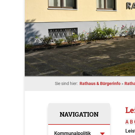
Sie sind hier:
Rathaus & Bürgerinfo
»
Rath
Le
NAVIGATION
A
B
Leis
Kommunalpolitik