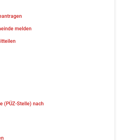
eantragen
meinde melden
tteilen
e (PÜZ-Stelle) nach
en