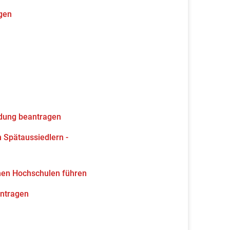
gen
ldung beantragen
 Spätaussiedlern -
hen Hochschulen führen
antragen