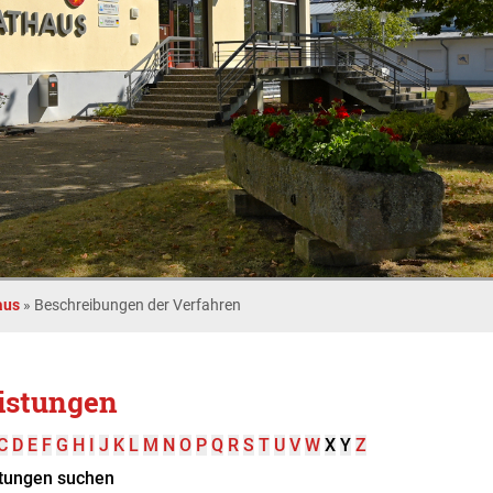
aus
»
Beschreibungen der Verfahren
istungen
C
D
E
F
G
H
I
J
K
L
M
N
O
P
Q
R
S
T
U
V
W
X
Y
Z
tungen suchen