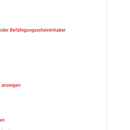
 oder Befähigungsscheininhaber
z anzeigen
gen