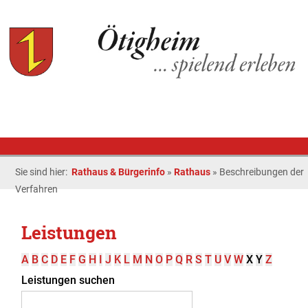
Sie sind hier:
Rathaus & Bürgerinfo
»
Rathaus
»
Beschreibungen der
Verfahren
Leistungen
A
B
C
D
E
F
G
H
I
J
K
L
M
N
O
P
Q
R
S
T
U
V
W
X
Y
Z
Leistungen suchen