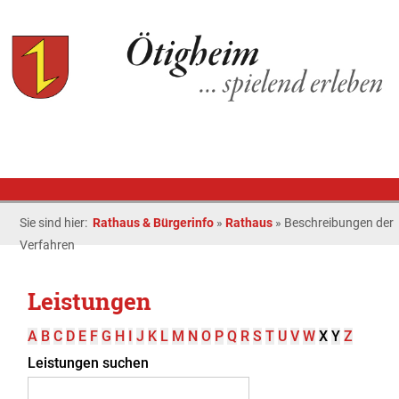
Sie sind hier:
Rathaus & Bürgerinfo
»
Rathaus
»
Beschreibungen der
Verfahren
Leistungen
A
B
C
D
E
F
G
H
I
J
K
L
M
N
O
P
Q
R
S
T
U
V
W
X
Y
Z
Leistungen suchen