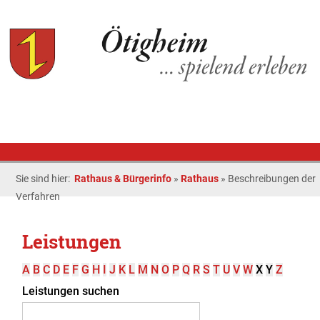
Sie sind hier:
Rathaus & Bürgerinfo
»
Rathaus
»
Beschreibungen der
Verfahren
Leistungen
A
B
C
D
E
F
G
H
I
J
K
L
M
N
O
P
Q
R
S
T
U
V
W
X
Y
Z
Leistungen suchen