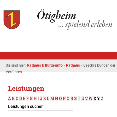
Sie sind hier:
Rathaus & Bürgerinfo
»
Rathaus
»
Beschreibungen der
Verfahren
Leistungen
A
B
C
D
E
F
G
H
I
J
K
L
M
N
O
P
Q
R
S
T
U
V
W
X
Y
Z
Leistungen suchen