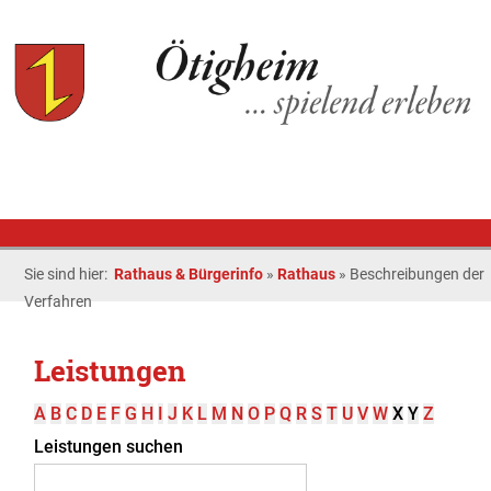
Sie sind hier:
Rathaus & Bürgerinfo
»
Rathaus
»
Beschreibungen der
Verfahren
Leistungen
A
B
C
D
E
F
G
H
I
J
K
L
M
N
O
P
Q
R
S
T
U
V
W
X
Y
Z
Leistungen suchen