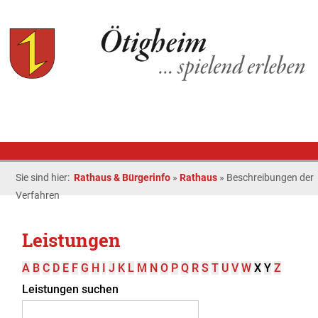
Sie sind hier:
Rathaus & Bürgerinfo
»
Rathaus
»
Beschreibungen der
Verfahren
Leistungen
A
B
C
D
E
F
G
H
I
J
K
L
M
N
O
P
Q
R
S
T
U
V
W
X
Y
Z
Leistungen suchen