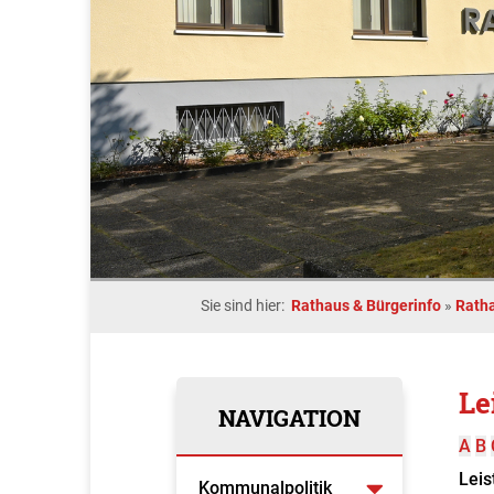
Sie sind hier:
Rathaus & Bürgerinfo
»
Rath
Le
NAVIGATION
A
B
Leis
Kommunalpolitik