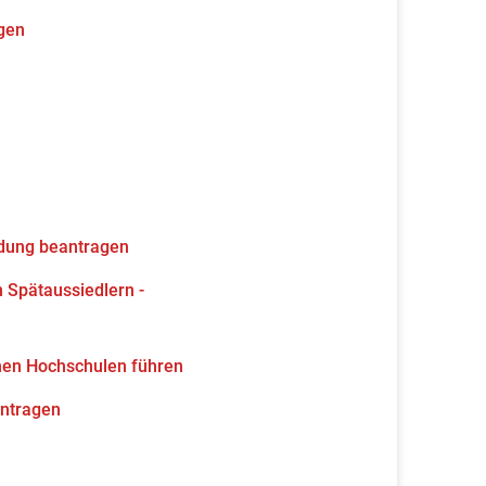
gen
ldung beantragen
 Spätaussiedlern -
hen Hochschulen führen
antragen