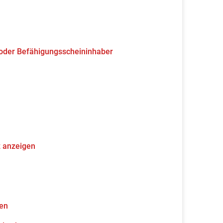
 oder Befähigungsscheininhaber
z anzeigen
gen