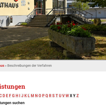
aus
»
Beschreibungen der Verfahren
istungen
C
D
E
F
G
H
I
J
K
L
M
N
O
P
Q
R
S
T
U
V
W
X
Y
Z
tungen suchen