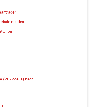
eantragen
meinde melden
tteilen
e (PÜZ-Stelle) nach
en