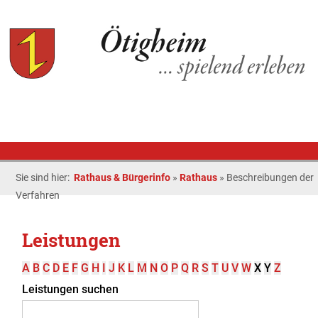
Sie sind hier:
Rathaus & Bürgerinfo
»
Rathaus
»
Beschreibungen der
Verfahren
Leistungen
A
B
C
D
E
F
G
H
I
J
K
L
M
N
O
P
Q
R
S
T
U
V
W
X
Y
Z
Leistungen suchen