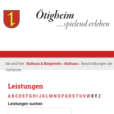
Sie sind hier:
Rathaus & Bürgerinfo
»
Rathaus
»
Beschreibungen der
Verfahren
Leistungen
A
B
C
D
E
F
G
H
I
J
K
L
M
N
O
P
Q
R
S
T
U
V
W
X
Y
Z
Leistungen suchen