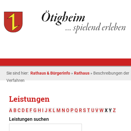
Sie sind hier:
Rathaus & Bürgerinfo
»
Rathaus
»
Beschreibungen der
Verfahren
Leistungen
A
B
C
D
E
F
G
H
I
J
K
L
M
N
O
P
Q
R
S
T
U
V
W
X
Y
Z
Leistungen suchen