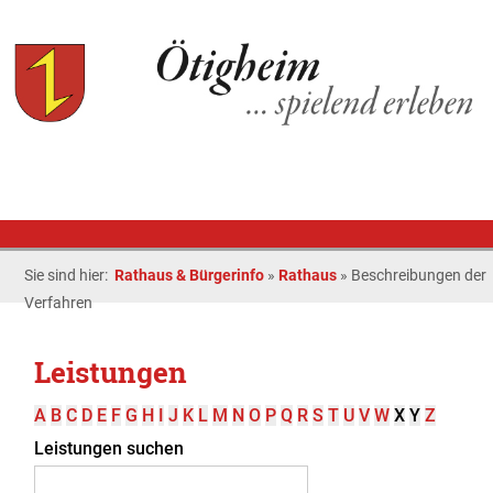
Sie sind hier:
Rathaus & Bürgerinfo
»
Rathaus
»
Beschreibungen der
Verfahren
Leistungen
A
B
C
D
E
F
G
H
I
J
K
L
M
N
O
P
Q
R
S
T
U
V
W
X
Y
Z
Leistungen suchen