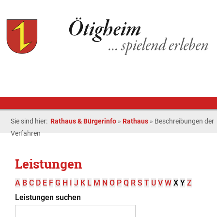
Sie sind hier:
Rathaus & Bürgerinfo
»
Rathaus
»
Beschreibungen der
Verfahren
Leistungen
A
B
C
D
E
F
G
H
I
J
K
L
M
N
O
P
Q
R
S
T
U
V
W
X
Y
Z
Leistungen suchen