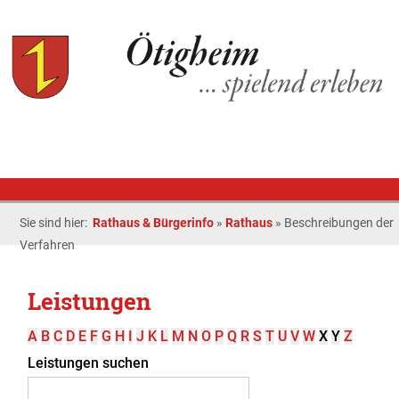
Sie sind hier:
Rathaus & Bürgerinfo
»
Rathaus
»
Beschreibungen der
Verfahren
Leistungen
A
B
C
D
E
F
G
H
I
J
K
L
M
N
O
P
Q
R
S
T
U
V
W
X
Y
Z
Leistungen suchen