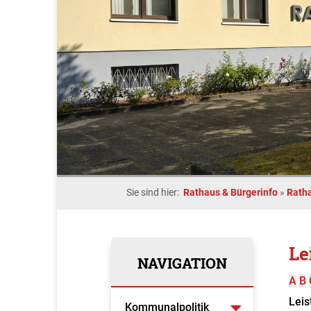
Sie sind hier:
Rathaus & Bürgerinfo
»
Rath
Le
NAVIGATION
A
B
Leis
Kommunalpolitik