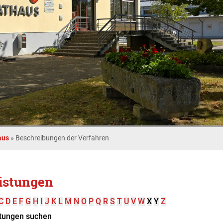
aus
»
Beschreibungen der Verfahren
istungen
C
D
E
F
G
H
I
J
K
L
M
N
O
P
Q
R
S
T
U
V
W
X
Y
Z
tungen suchen