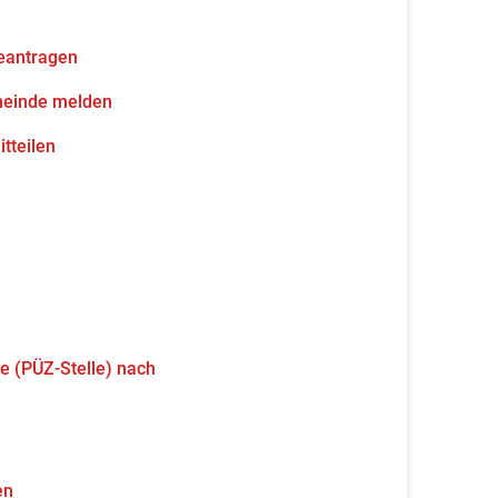
eantragen
meinde melden
tteilen
e (PÜZ-Stelle) nach
en