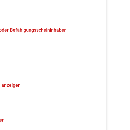
 oder Befähigungsscheininhaber
z anzeigen
gen