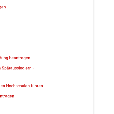
gen
ldung beantragen
 Spätaussiedlern -
hen Hochschulen führen
antragen