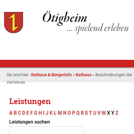
Sie sind hier:
Rathaus & Bürgerinfo
»
Rathaus
»
Beschreibungen der
Verfahren
Leistungen
A
B
C
D
E
F
G
H
I
J
K
L
M
N
O
P
Q
R
S
T
U
V
W
X
Y
Z
Leistungen suchen