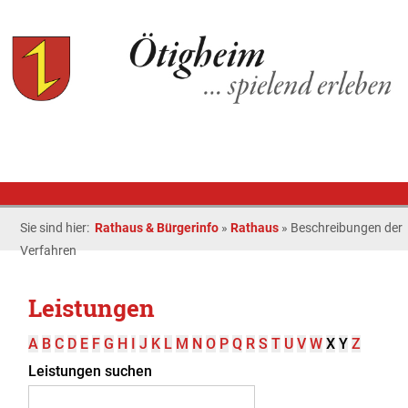
Sie sind hier:
Rathaus & Bürgerinfo
»
Rathaus
»
Beschreibungen der
Verfahren
Leistungen
A
B
C
D
E
F
G
H
I
J
K
L
M
N
O
P
Q
R
S
T
U
V
W
X
Y
Z
Leistungen suchen