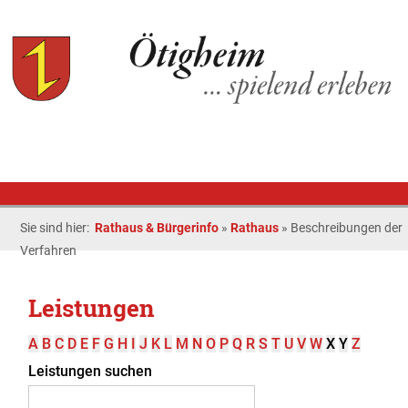
Sie sind hier:
Rathaus & Bürgerinfo
»
Rathaus
»
Beschreibungen der
Verfahren
Leistungen
A
B
C
D
E
F
G
H
I
J
K
L
M
N
O
P
Q
R
S
T
U
V
W
X
Y
Z
Leistungen suchen