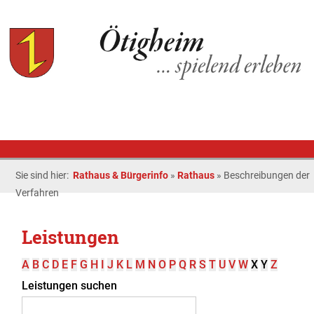
Sie sind hier:
Rathaus & Bürgerinfo
»
Rathaus
»
Beschreibungen der
Verfahren
Leistungen
A
B
C
D
E
F
G
H
I
J
K
L
M
N
O
P
Q
R
S
T
U
V
W
X
Y
Z
Leistungen suchen