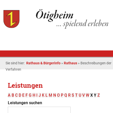
Sie sind hier:
Rathaus & Bürgerinfo
»
Rathaus
»
Beschreibungen der
Verfahren
Leistungen
A
B
C
D
E
F
G
H
I
J
K
L
M
N
O
P
Q
R
S
T
U
V
W
X
Y
Z
Leistungen suchen