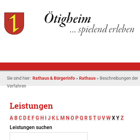
Sie sind hier:
Rathaus & Bürgerinfo
»
Rathaus
»
Beschreibungen der
Verfahren
Leistungen
A
B
C
D
E
F
G
H
I
J
K
L
M
N
O
P
Q
R
S
T
U
V
W
X
Y
Z
Leistungen suchen