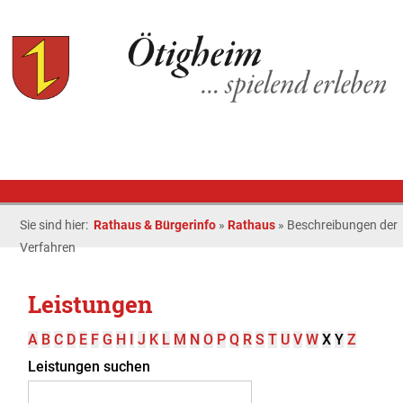
Sie sind hier:
Rathaus & Bürgerinfo
»
Rathaus
»
Beschreibungen der
Verfahren
Leistungen
A
B
C
D
E
F
G
H
I
J
K
L
M
N
O
P
Q
R
S
T
U
V
W
X
Y
Z
Leistungen suchen