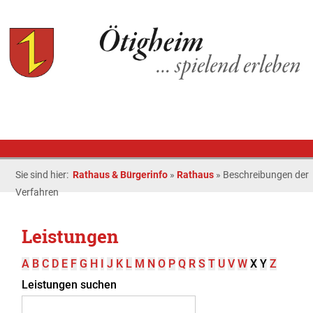
Sie sind hier:
Rathaus & Bürgerinfo
»
Rathaus
»
Beschreibungen der
Verfahren
Leistungen
A
B
C
D
E
F
G
H
I
J
K
L
M
N
O
P
Q
R
S
T
U
V
W
X
Y
Z
Leistungen suchen