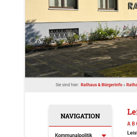
Sie sind hier:
Rathaus & Bürgerinfo
»
Rath
Le
NAVIGATION
A
B
Leis
Kommunalpolitik