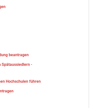
gen
ldung beantragen
 Spätaussiedlern -
hen Hochschulen führen
antragen