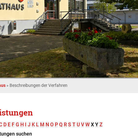
aus
»
Beschreibungen der Verfahren
istungen
C
D
E
F
G
H
I
J
K
L
M
N
O
P
Q
R
S
T
U
V
W
X
Y
Z
tungen suchen