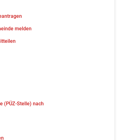
eantragen
meinde melden
tteilen
e (PÜZ-Stelle) nach
en