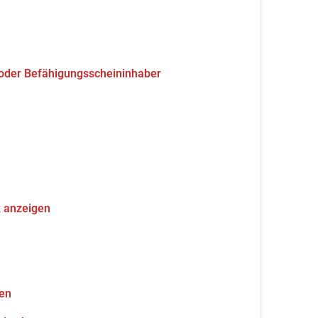
 oder Befähigungsscheininhaber
z anzeigen
gen