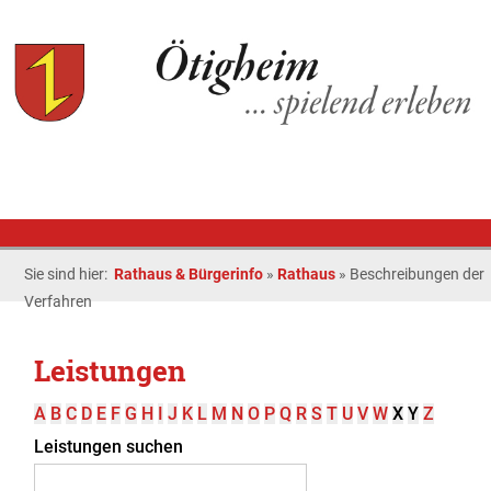
Sie sind hier:
Rathaus & Bürgerinfo
»
Rathaus
»
Beschreibungen der
Verfahren
Leistungen
A
B
C
D
E
F
G
H
I
J
K
L
M
N
O
P
Q
R
S
T
U
V
W
X
Y
Z
Leistungen suchen